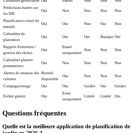
Calendrier géolocalisé
Oui
Partiel
Non
Non
Non
Prédictions basées sur
Oui
Non
Non
Non
Non
les DJC
Planificateur visuel de
Oui
Oui
Non
Oui
Non
massifs
Calendrier de
Oui
Oui
Oui
Basique
Oui
plantation
Rappels d'entretien /
Email
Oui
Non
Non
Non
gestion des tâches
uniquement
Calendrier plantes
Oui
Non
Non
Non
Non
permanentes
Alertes de rotation des
Bientôt
Oui
Non
Non
Non
cultures
disponible
Compagnonnage
Oui
Oui
Guides
Oui
Guides
Essai
Forfait gratuit
Oui
Limité
Limité
Oui
uniquement
Questions fréquentes
Quelle est la meilleure application de planification de
jardin en 2026 ?