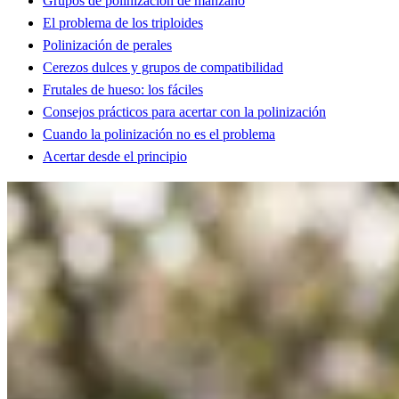
Grupos de polinización de manzano
El problema de los triploides
Polinización de perales
Cerezos dulces y grupos de compatibilidad
Frutales de hueso: los fáciles
Consejos prácticos para acertar con la polinización
Cuando la polinización no es el problema
Acertar desde el principio