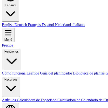
Español
English
Deutsch
Français
Español
Nederlands
Italiano
Menú
Precios
Funciones
Cómo funciona Leaftide
Guía del planificador
Biblioteca de plantas
G
Recursos
Artículos
Calculadora de Espaciado
Calculadora de Calendario de Cu