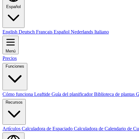
Español
English
Deutsch
Français
Español
Nederlands
Italiano
Menú
Precios
Funciones
Cómo funciona Leaftide
Guía del planificador
Biblioteca de plantas
G
Recursos
Artículos
Calculadora de Espaciado
Calculadora de Calendario de Cu