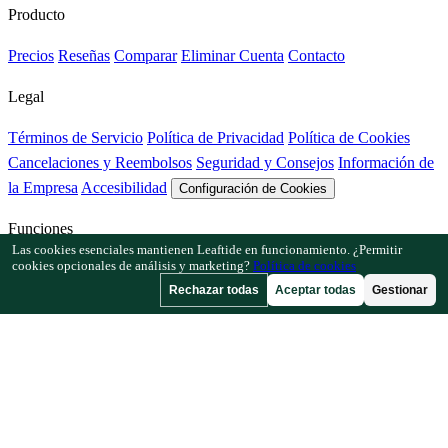
Producto
Precios
Reseñas
Comparar
Eliminar Cuenta
Contacto
Legal
Términos de Servicio
Política de Privacidad
Política de Cookies
Cancelaciones y Reembolsos
Seguridad y Consejos
Información de
la Empresa
Accesibilidad
Configuración de Cookies
Funciones
Las cookies esenciales mantienen Leaftide en funcionamiento. ¿Permitir
cookies opcionales de análisis y marketing?
Política de cookies
Cómo funciona Leaftide
Guía del planificador
Biblioteca de plantas
Rechazar todas
Aceptar todas
Gestionar
Galería de jardines
Recursos
Artículos
Calculadora de Espaciado
Calculadora de Calendario de
Cultivo
Comprobador de Asociación de Cultivos
Comprobador de
Polinización
Buscador de Fecha de Helada
Comprobador de Horas