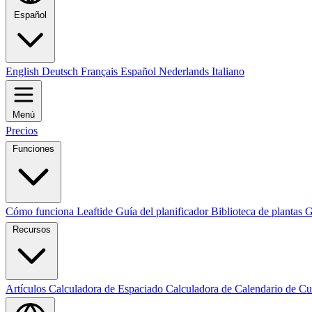
Español
English
Deutsch
Français
Español
Nederlands
Italiano
Menú
Precios
Funciones
Cómo funciona Leaftide
Guía del planificador
Biblioteca de plantas
G
Recursos
Artículos
Calculadora de Espaciado
Calculadora de Calendario de Cu