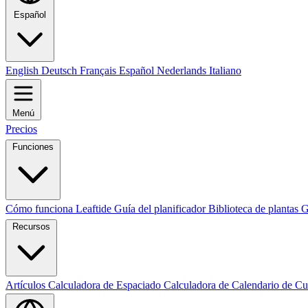
Español
English
Deutsch
Français
Español
Nederlands
Italiano
Menú
Precios
Funciones
Cómo funciona Leaftide
Guía del planificador
Biblioteca de plantas
G
Recursos
Artículos
Calculadora de Espaciado
Calculadora de Calendario de Cu