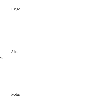
Riego
Abono
era
Podar