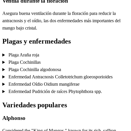
Ventila durante la floración
Asegura buena ventilación durante la floración para reducir la
antracnosis y el oídio, las dos enfermedades más importantes del
mango bajo cristal.
Plagas y enfermedades
Plaga
Araña roja
Plaga
Cochinillas
Plaga
Cochinilla algodonosa
Enfermedad
Antracnosis
Colletotrichum gloeosporioides
Enfermedad
Oídio
Oidium mangiferae
Enfermedad
Pudrición de raíces
Phytophthora spp.
Variedades populares
Alphonso
Considered the "King of Mangos," known for its rich, saffron-