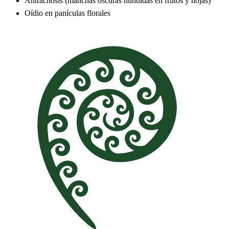
Antracnosis (manchas oscuras hundidas en frutos y hojas)
Oídio en panículas florales