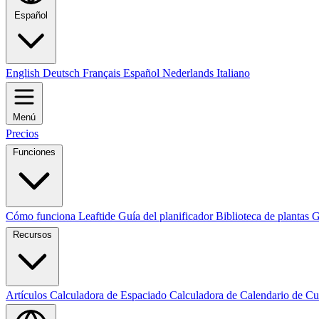
Español
English
Deutsch
Français
Español
Nederlands
Italiano
Menú
Precios
Funciones
Cómo funciona Leaftide
Guía del planificador
Biblioteca de plantas
G
Recursos
Artículos
Calculadora de Espaciado
Calculadora de Calendario de Cu