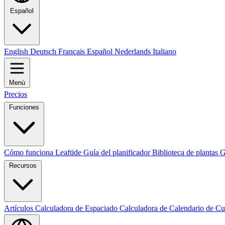
Español
English
Deutsch
Français
Español
Nederlands
Italiano
Menú
Precios
Funciones
Cómo funciona Leaftide
Guía del planificador
Biblioteca de plantas
G
Recursos
Artículos
Calculadora de Espaciado
Calculadora de Calendario de Cu