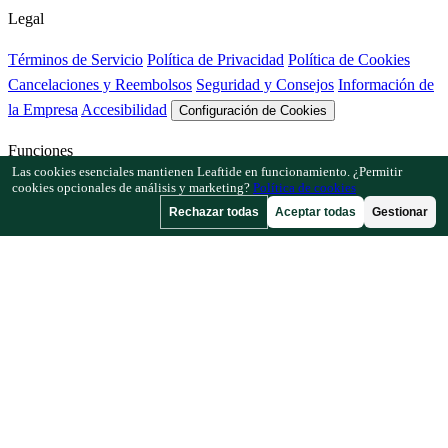
Legal
Términos de Servicio
Política de Privacidad
Política de Cookies
Cancelaciones y Reembolsos
Seguridad y Consejos
Información de
la Empresa
Accesibilidad
Configuración de Cookies
Funciones
Las cookies esenciales mantienen Leaftide en funcionamiento. ¿Permitir
cookies opcionales de análisis y marketing?
Política de cookies
Cómo funciona Leaftide
Guía del planificador
Biblioteca de plantas
Rechazar todas
Aceptar todas
Gestionar
Galería de jardines
Recursos
Artículos
Calculadora de Espaciado
Calculadora de Calendario de
Cultivo
Comprobador de Asociación de Cultivos
Comprobador de
Polinización
Buscador de Fecha de Helada
Comprobador de Horas
de Frío
Empresa