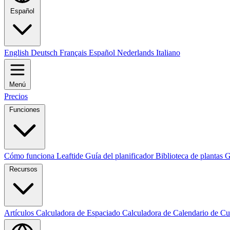
Español
English
Deutsch
Français
Español
Nederlands
Italiano
Menú
Precios
Funciones
Cómo funciona Leaftide
Guía del planificador
Biblioteca de plantas
G
Recursos
Artículos
Calculadora de Espaciado
Calculadora de Calendario de Cu