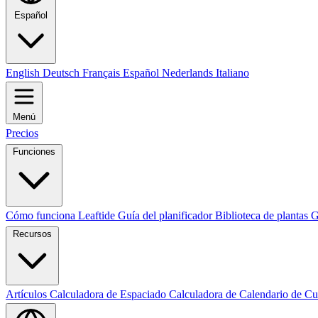
Español
English
Deutsch
Français
Español
Nederlands
Italiano
Menú
Precios
Funciones
Cómo funciona Leaftide
Guía del planificador
Biblioteca de plantas
G
Recursos
Artículos
Calculadora de Espaciado
Calculadora de Calendario de Cu