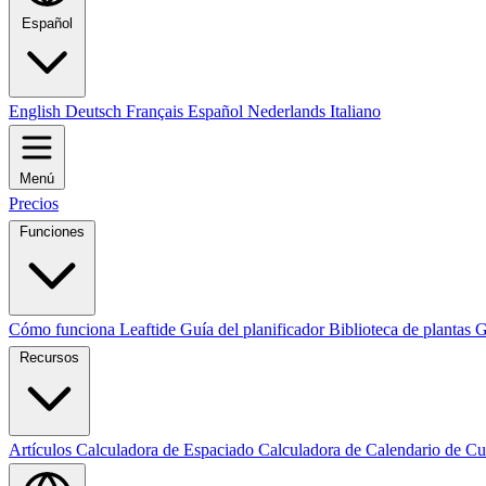
Español
English
Deutsch
Français
Español
Nederlands
Italiano
Menú
Precios
Funciones
Cómo funciona Leaftide
Guía del planificador
Biblioteca de plantas
G
Recursos
Artículos
Calculadora de Espaciado
Calculadora de Calendario de Cu