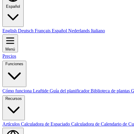
Español
English
Deutsch
Français
Español
Nederlands
Italiano
Menú
Precios
Funciones
Cómo funciona Leaftide
Guía del planificador
Biblioteca de plantas
G
Recursos
Artículos
Calculadora de Espaciado
Calculadora de Calendario de Cu