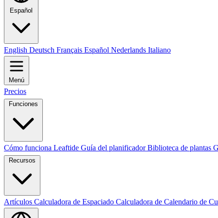
Español
English
Deutsch
Français
Español
Nederlands
Italiano
Menú
Precios
Funciones
Cómo funciona Leaftide
Guía del planificador
Biblioteca de plantas
G
Recursos
Artículos
Calculadora de Espaciado
Calculadora de Calendario de Cu