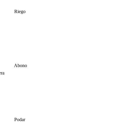
Riego
Abono
era
Podar