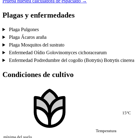
Prueba nuestra calculadora de espaciado →
Plagas y enfermedades
Plaga
Pulgones
Plaga
Ácaros araña
Plaga
Mosquitos del sustrato
Enfermedad
Oídio
Golovinomyces cichoracearum
Enfermedad
Podredumbre del cogollo (Botrytis)
Botrytis cinerea
Condiciones de cultivo
15°C
Temperatura
mínima del suelo