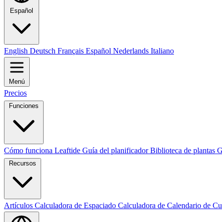
Español
English
Deutsch
Français
Español
Nederlands
Italiano
Menú
Precios
Funciones
Cómo funciona Leaftide
Guía del planificador
Biblioteca de plantas
G
Recursos
Artículos
Calculadora de Espaciado
Calculadora de Calendario de Cu