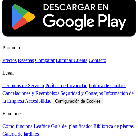
Producto
Precios
Reseñas
Comparar
Eliminar Cuenta
Contacto
Legal
Términos de Servicio
Política de Privacidad
Política de Cookies
Cancelaciones y Reembolsos
Seguridad y Consejos
Información de
la Empresa
Accesibilidad
Configuración de Cookies
Funciones
Cómo funciona Leaftide
Guía del planificador
Biblioteca de plantas
Galería de jardines