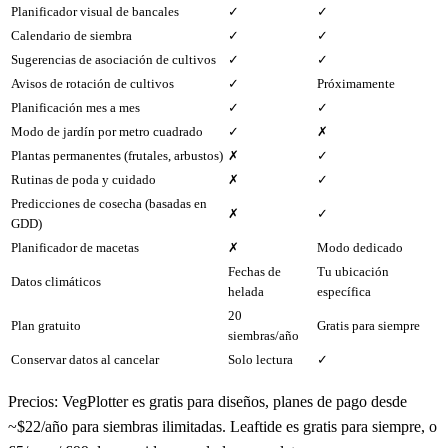
Planificador visual de bancales
✓
✓
Calendario de siembra
✓
✓
Sugerencias de asociación de cultivos
✓
✓
Avisos de rotación de cultivos
✓
Próximamente
Planificación mes a mes
✓
✓
Modo de jardín por metro cuadrado
✓
✗
Plantas permanentes (frutales, arbustos)
✗
✓
Rutinas de poda y cuidado
✗
✓
Predicciones de cosecha (basadas en
✗
✓
GDD)
Planificador de macetas
✗
Modo dedicado
Fechas de
Tu ubicación
Datos climáticos
helada
específica
20
Plan gratuito
Gratis para siempre
siembras/año
Conservar datos al cancelar
Solo lectura
✓
Precios: VegPlotter es gratis para diseños, planes de pago desde
~$22/año para siembras ilimitadas. Leaftide es gratis para siempre, o