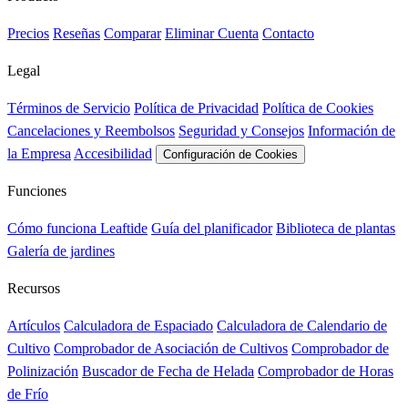
Precios
Reseñas
Comparar
Eliminar Cuenta
Contacto
Legal
Términos de Servicio
Política de Privacidad
Política de Cookies
Cancelaciones y Reembolsos
Seguridad y Consejos
Información de
la Empresa
Accesibilidad
Configuración de Cookies
Funciones
Cómo funciona Leaftide
Guía del planificador
Biblioteca de plantas
Galería de jardines
Recursos
Artículos
Calculadora de Espaciado
Calculadora de Calendario de
Cultivo
Comprobador de Asociación de Cultivos
Comprobador de
Polinización
Buscador de Fecha de Helada
Comprobador de Horas
de Frío