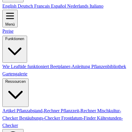
English
Deutsch
Français
Español
Nederlands
Italiano
Menü
Preise
Funktionen
Wie Leaftide funktioniert
Beetplaner-Anleitung
Pflanzenbibliothek
Gartengalerie
Ressourcen
Artikel
Pflanzabstand-Rechner
Pflanzzeit-Rechner
Mischkultur-
Checker
Bestäubungs-Checker
Frostdatum-Finder
Kältestunden-
Checker