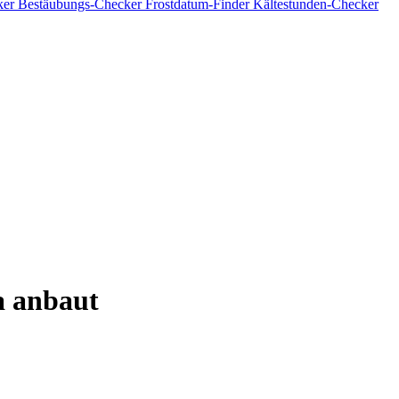
ker
Bestäubungs-Checker
Frostdatum-Finder
Kältestunden-Checker
a anbaut