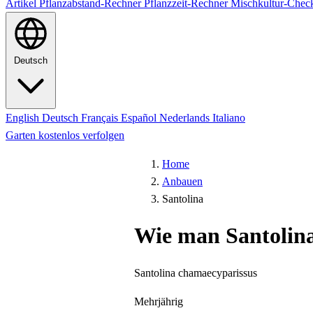
Artikel
Pflanzabstand-Rechner
Pflanzzeit-Rechner
Mischkultur-Chec
Deutsch
English
Deutsch
Français
Español
Nederlands
Italiano
Garten kostenlos verfolgen
Home
Anbauen
Santolina
Wie man Santolin
Santolina chamaecyparissus
Mehrjährig