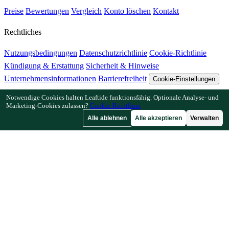
Preise
Bewertungen
Vergleich
Konto löschen
Kontakt
Rechtliches
Nutzungsbedingungen
Datenschutzrichtlinie
Cookie-Richtlinie
Kündigung & Erstattung
Sicherheit & Hinweise
Unternehmensinformationen
Barrierefreiheit
Cookie-Einstellungen
Notwendige Cookies halten Leaftide funktionsfähig. Optionale Analyse- und
Funktionen
Marketing-Cookies zulassen?
Cookie-Richtlinie
Alle ablehnen
Alle akzeptieren
Verwalten
Wie Leaftide funktioniert
Beetplaner-Anleitung
Pflanzenbibliothek
Gartengalerie
Ressourcen
Artikel
Pflanzabstand-Rechner
Pflanzzeit-Rechner
Mischkultur-
Checker
Bestäubungs-Checker
Frostdatum-Finder
Kältestunden-
Checker
Unternehmen