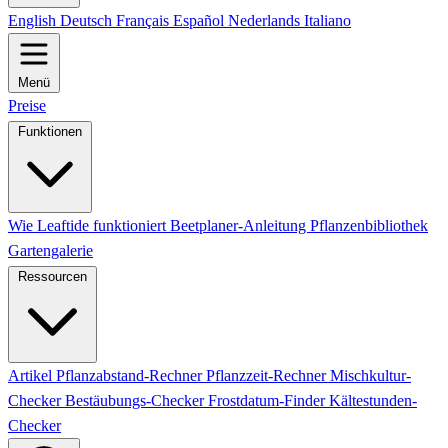
English
Deutsch
Français
Español
Nederlands
Italiano
Menü
Preise
Funktionen
Wie Leaftide funktioniert
Beetplaner-Anleitung
Pflanzenbibliothek
Gartengalerie
Ressourcen
Artikel
Pflanzabstand-Rechner
Pflanzzeit-Rechner
Mischkultur-
Checker
Bestäubungs-Checker
Frostdatum-Finder
Kältestunden-
Checker