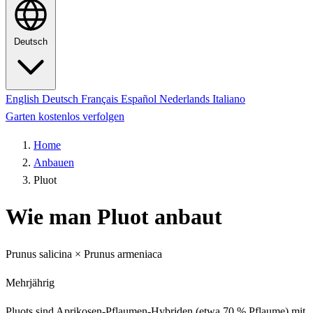
Deutsch
English
Deutsch
Français
Español
Nederlands
Italiano
Garten kostenlos verfolgen
Home
Anbauen
Pluot
Wie man Pluot anbaut
Prunus salicina × Prunus armeniaca
Mehrjährig
Pluots sind Aprikosen-Pflaumen-Hybriden (etwa 70 % Pflaume) mit