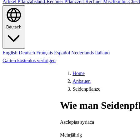
Artikel
Pflanzabstand-Rechner
Pflanzzeit-Rechner
Mischkultur-Chec
Deutsch
English
Deutsch
Français
Español
Nederlands
Italiano
Garten kostenlos verfolgen
Home
Anbauen
Seidenpflanze
Wie man Seidenpf
Asclepias syriaca
Mehrjährig