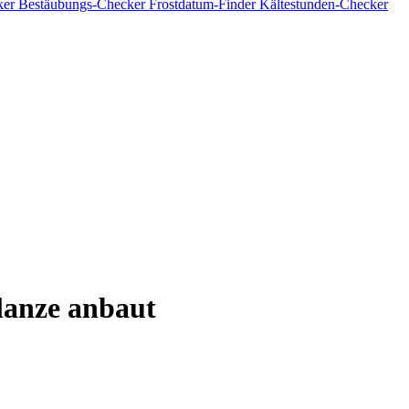
ker
Bestäubungs-Checker
Frostdatum-Finder
Kältestunden-Checker
lanze anbaut