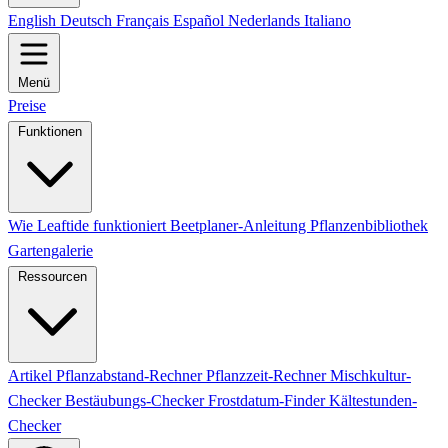
English
Deutsch
Français
Español
Nederlands
Italiano
Menü
Preise
Funktionen
Wie Leaftide funktioniert
Beetplaner-Anleitung
Pflanzenbibliothek
Gartengalerie
Ressourcen
Artikel
Pflanzabstand-Rechner
Pflanzzeit-Rechner
Mischkultur-
Checker
Bestäubungs-Checker
Frostdatum-Finder
Kältestunden-
Checker