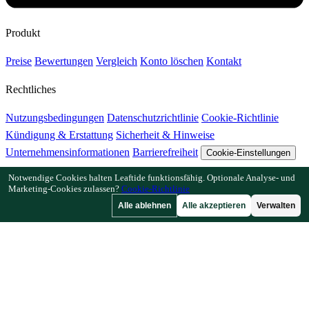
Produkt
Preise
Bewertungen
Vergleich
Konto löschen
Kontakt
Rechtliches
Nutzungsbedingungen
Datenschutzrichtlinie
Cookie-Richtlinie
Kündigung & Erstattung
Sicherheit & Hinweise
Unternehmensinformationen
Barrierefreiheit
Cookie-Einstellungen
Notwendige Cookies halten Leaftide funktionsfähig. Optionale Analyse- und
Funktionen
Marketing-Cookies zulassen?
Cookie-Richtlinie
Alle ablehnen
Alle akzeptieren
Verwalten
Wie Leaftide funktioniert
Beetplaner-Anleitung
Pflanzenbibliothek
Gartengalerie
Ressourcen
Artikel
Pflanzabstand-Rechner
Pflanzzeit-Rechner
Mischkultur-
Checker
Bestäubungs-Checker
Frostdatum-Finder
Kältestunden-