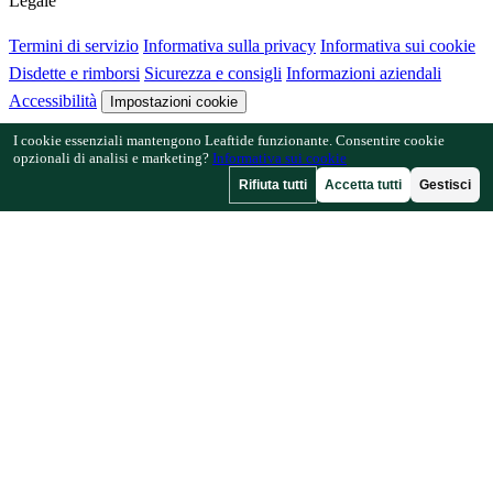
Legale
Termini di servizio
Informativa sulla privacy
Informativa sui cookie
Disdette e rimborsi
Sicurezza e consigli
Informazioni aziendali
Accessibilità
Impostazioni cookie
I cookie essenziali mantengono Leaftide funzionante. Consentire cookie
Funzionalità
opzionali di analisi e marketing?
Informativa sui cookie
Rifiuta tutti
Accetta tutti
Gestisci
Come funziona Leaftide
Guida al progettista
Libreria delle piante
Galleria dei giardini
Risorse
Articoli
Calcolatore di spaziatura
Calcolatore del calendario
colturale
Verifica consociazione
Verifica impollinazione
Trova date
di gelo
Verifica ore di freddo
Azienda
Fatto da un giardiniere, per i giardinieri.
Creato e gestito dal Regno Unito.