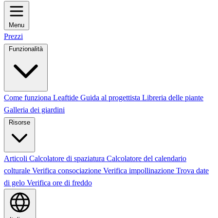
Menu
Prezzi
Funzionalità
Come funziona Leaftide
Guida al progettista
Libreria delle piante
Galleria dei giardini
Risorse
Articoli
Calcolatore di spaziatura
Calcolatore del calendario
colturale
Verifica consociazione
Verifica impollinazione
Trova date
di gelo
Verifica ore di freddo