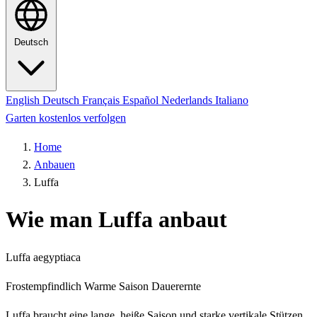
Deutsch
English
Deutsch
Français
Español
Nederlands
Italiano
Garten kostenlos verfolgen
Home
Anbauen
Luffa
Wie man Luffa anbaut
Luffa aegyptiaca
Frostempfindlich
Warme Saison
Dauerernte
Luffa braucht eine lange, heiße Saison und starke vertikale Stützen.