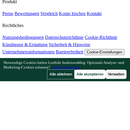
Produkt
Preise
Bewertungen
Vergleich
Konto löschen
Kontakt
Rechtliches
Nutzungsbedingungen
Datenschutzrichtlinie
Cookie-Richtlinie
Kündigung & Erstattung
Sicherheit & Hinweise
Unternehmensinformationen
Barrierefreiheit
Cookie-Einstellungen
Notwendige Cookies halten Leaftide funktionsfähig. Optionale Analyse- und
Funktionen
Marketing-Cookies zulassen?
Cookie-Richtlinie
Alle ablehnen
Alle akzeptieren
Verwalten
Wie Leaftide funktioniert
Beetplaner-Anleitung
Pflanzenbibliothek
Gartengalerie
Ressourcen
Artikel
Pflanzabstand-Rechner
Pflanzzeit-Rechner
Mischkultur-
Checker
Bestäubungs-Checker
Frostdatum-Finder
Kältestunden-
Checker