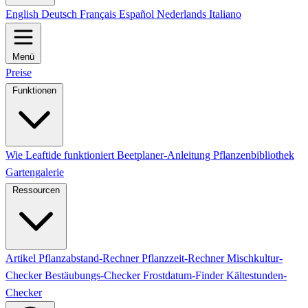
English
Deutsch
Français
Español
Nederlands
Italiano
Menü
Preise
Funktionen
Wie Leaftide funktioniert
Beetplaner-Anleitung
Pflanzenbibliothek
Gartengalerie
Ressourcen
Artikel
Pflanzabstand-Rechner
Pflanzzeit-Rechner
Mischkultur-
Checker
Bestäubungs-Checker
Frostdatum-Finder
Kältestunden-
Checker