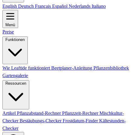
English
Deutsch
Français
Español
Nederlands
Italiano
Menü
Preise
Funktionen
Wie Leaftide funktioniert
Beetplaner-Anleitung
Pflanzenbibliothek
Gartengalerie
Ressourcen
Artikel
Pflanzabstand-Rechner
Pflanzzeit-Rechner
Mischkultur-
Checker
Bestäubungs-Checker
Frostdatum-Finder
Kältestunden-
Checker