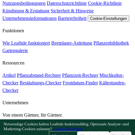
Nutzungsbedingungen
Datenschutzrichtlinie
Cookie-Richtlinie
Kündigung & Erstattung
Sicherheit & Hinweise
Unternehmensinformationen
Barrierefreiheit
Cookie-Einstellungen
Funktionen
Wie Leaftide funktioniert
Beetplaner-Anleitung
Pflanzenbibliothek
Gartengalerie
Ressourcen
Artikel
Pflanzabstand-Rechner
Pflanzzeit-Rechner
Mischkultur-
Checker
Bestäubungs-Checker
Frostdatum-Finder
Kältestunden-
Checker
Unternehmen
Von einem Gärtner, für Gärtner.
Entwickelt und betreut in Großbritannien.
Notwendige Cookies halten Leaftide funktionsfähig. Optionale Analyse- und
Marketing-Cookies zulassen?
Cookie-Richtlinie
© 2026 Leaftide. Alle Rechte vorbehalten.