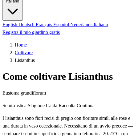
Italiano
English
Deutsch
Français
Español
Nederlands
Italiano
Registra il mio giardino gratis
Home
Coltivare
Lisianthus
Come coltivare Lisianthus
Eustoma grandiflorum
Semi-rustica
Stagione Calda
Raccolta Continua
I lisianthus sono fiori recisi di pregio con fioriture simili alle rose e
una durata in vaso eccezionale. Necessitano di un avvio precoce —
seminare i semi in superficie a gennaio o febbraio a 20-25°C con