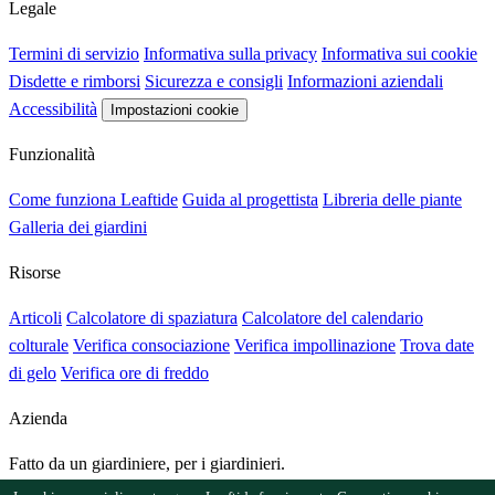
Legale
Termini di servizio
Informativa sulla privacy
Informativa sui cookie
Disdette e rimborsi
Sicurezza e consigli
Informazioni aziendali
Accessibilità
Impostazioni cookie
Funzionalità
Come funziona Leaftide
Guida al progettista
Libreria delle piante
Galleria dei giardini
Risorse
Articoli
Calcolatore di spaziatura
Calcolatore del calendario
colturale
Verifica consociazione
Verifica impollinazione
Trova date
di gelo
Verifica ore di freddo
Azienda
Fatto da un giardiniere, per i giardinieri.
Creato e gestito dal Regno Unito.