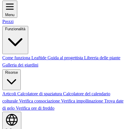
Menu
Prezzi
Funzionalità
Come funziona Leaftide
Guida al progettista
Libreria delle piante
Galleria dei giardini
Risorse
Articoli
Calcolatore di spaziatura
Calcolatore del calendario
colturale
Verifica consociazione
Verifica impollinazione
Trova date
di gelo
Verifica ore di freddo