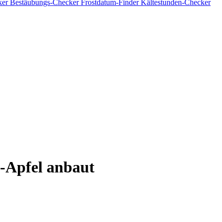
ker
Bestäubungs-Checker
Frostdatum-Finder
Kältestunden-Checker
Apfel anbaut