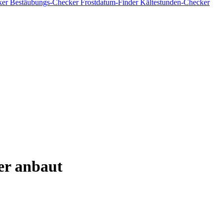
ker
Bestäubungs-Checker
Frostdatum-Finder
Kältestunden-Checker
r anbaut