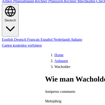
Artikel
Pflanzabstand-Rechner
Pflanzzeit-Rechner
Mischkultur-Chec
Deutsch
English
Deutsch
Français
Español
Nederlands
Italiano
Garten kostenlos verfolgen
Home
Anbauen
Wacholder
Wie man Wacholde
Juniperus communis
Mehrjährig