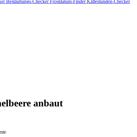
ker
Bestäubungs-Checker
Frostdatum-Finder
Kältestunden-Checker
elbeere anbaut
nte