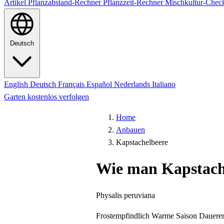
Artikel
Pflanzabstand-Rechner
Pflanzzeit-Rechner
Mischkultur-Chec
Deutsch
English
Deutsch
Français
Español
Nederlands
Italiano
Garten kostenlos verfolgen
Home
Anbauen
Kapstachelbeere
Wie man Kapstach
Physalis peruviana
Frostempfindlich
Warme Saison
Dauerer