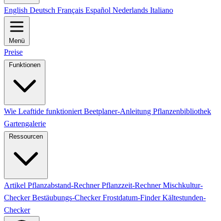
English
Deutsch
Français
Español
Nederlands
Italiano
Menü
Preise
Funktionen
Wie Leaftide funktioniert
Beetplaner-Anleitung
Pflanzenbibliothek
Gartengalerie
Ressourcen
Artikel
Pflanzabstand-Rechner
Pflanzzeit-Rechner
Mischkultur-
Checker
Bestäubungs-Checker
Frostdatum-Finder
Kältestunden-
Checker