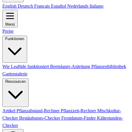
English
Deutsch
Français
Español
Nederlands
Italiano
Menü
Preise
Funktionen
Wie Leaftide funktioniert
Beetplaner-Anleitung
Pflanzenbibliothek
Gartengalerie
Ressourcen
Artikel
Pflanzabstand-Rechner
Pflanzzeit-Rechner
Mischkultur-
Checker
Bestäubungs-Checker
Frostdatum-Finder
Kältestunden-
Checker