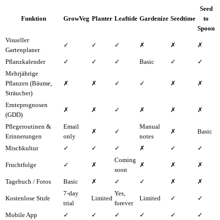
Seed
Funktion
GrowVeg
Planter
Leaftide
Gardenize
Seedtime
to
Spoon
Visueller
✓
✓
✓
✗
✗
✗
Gartenplaner
Pflanzkalender
✓
✓
✓
Basic
✓
✓
Mehrjährige
Pflanzen (Bäume,
✗
✗
✓
✓
✗
✗
Sträucher)
Ernteprognosen
✗
✗
✓
✗
✗
✗
(GDD)
Pflegeroutinen &
Email
Manual
✗
✓
✗
Basic
Erinnerungen
only
notes
Mischkultur
✓
✓
✓
✗
✓
✓
Coming
Fruchtfolge
✓
✗
✗
✗
✗
soon
Tagebuch / Fotos
Basic
✗
✓
✓
✗
✗
7-day
Yes,
Kostenlose Stufe
Limited
Limited
✓
✓
trial
forever
Mobile App
✓
✓
✓
✓
✓
✓