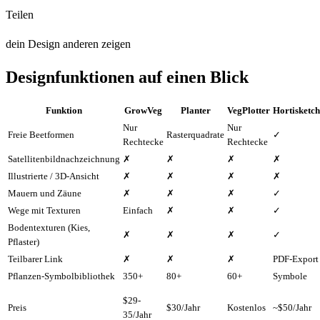
Teilen
dein Design anderen zeigen
Designfunktionen auf einen Blick
Funktion
GrowVeg
Planter
VegPlotter
Hortisketch
Nur
Nur
Freie Beetformen
Rasterquadrate
✓
Rechtecke
Rechtecke
Satellitenbildnachzeichnung
✗
✗
✗
✗
Illustrierte / 3D-Ansicht
✗
✗
✗
✗
Mauern und Zäune
✗
✗
✗
✓
Wege mit Texturen
Einfach
✗
✗
✓
Bodentexturen (Kies,
✗
✗
✗
✓
Pflaster)
Teilbarer Link
✗
✗
✗
PDF-Export
Pflanzen-Symbolbibliothek
350+
80+
60+
Symbole
$29-
Preis
$30/Jahr
Kostenlos
~$50/Jahr
35/Jahr