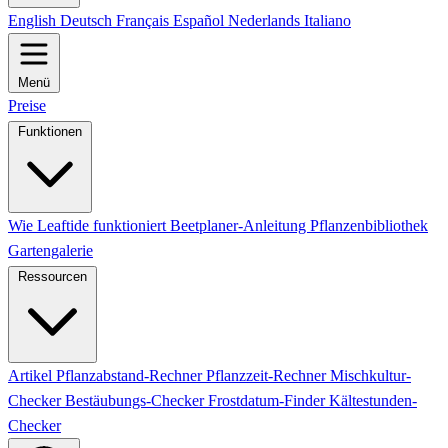
English
Deutsch
Français
Español
Nederlands
Italiano
Menü
Preise
Funktionen
Wie Leaftide funktioniert
Beetplaner-Anleitung
Pflanzenbibliothek
Gartengalerie
Ressourcen
Artikel
Pflanzabstand-Rechner
Pflanzzeit-Rechner
Mischkultur-
Checker
Bestäubungs-Checker
Frostdatum-Finder
Kältestunden-
Checker