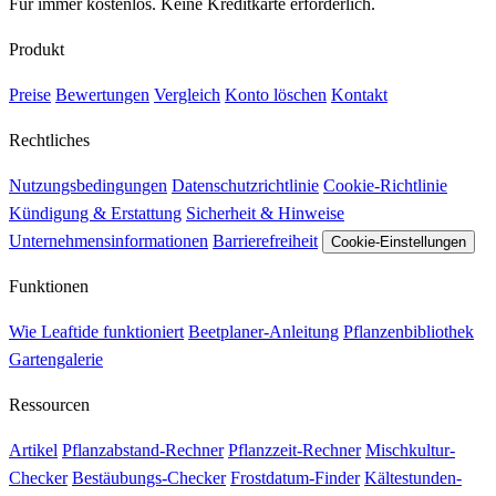
Für immer kostenlos. Keine Kreditkarte erforderlich.
Produkt
Preise
Bewertungen
Vergleich
Konto löschen
Kontakt
Rechtliches
Nutzungsbedingungen
Datenschutzrichtlinie
Cookie-Richtlinie
Kündigung & Erstattung
Sicherheit & Hinweise
Unternehmensinformationen
Barrierefreiheit
Cookie-Einstellungen
Funktionen
Wie Leaftide funktioniert
Beetplaner-Anleitung
Pflanzenbibliothek
Gartengalerie
Ressourcen
Artikel
Pflanzabstand-Rechner
Pflanzzeit-Rechner
Mischkultur-
Checker
Bestäubungs-Checker
Frostdatum-Finder
Kältestunden-