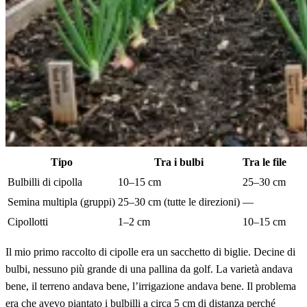
Tipo
Tra i bulbi
Tra le file
Bulbilli di cipolla
10–15 cm
25–30 cm
Semina multipla (gruppi)
25–30 cm (tutte le direzioni)
—
Cipollotti
1–2 cm
10–15 cm
Il mio primo raccolto di cipolle era un sacchetto di biglie. Decine di
bulbi, nessuno più grande di una pallina da golf. La varietà andava
bene, il terreno andava bene, l’irrigazione andava bene. Il problema
era che avevo piantato i bulbilli a circa 5 cm di distanza perché