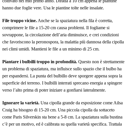
coltivato nel mio primo anno. Dirada a 10 cm appena le piantine
hanno due foglie vere. Usa le piantine tolte nelle insalate.
File troppo vicine.
Anche se la spaziatura nella fila è corretta,
comprimere le file a 15-20 cm causa problemi. Il fogliame si
sovrappone, la circolazione dell’aria diminuisce, e crei condizioni
che favoriscono la peronospora, la malattia più dannosa della cipolla
nei climi umidi. Mantieni le file a un minimo di 25 cm.
Piantare i bulbilli troppo in profondità.
Questo non è strettamente
un problema di spaziatura, ma influisce sullo spazio che il bulbo ha
per espandersi. La punta del bulbillo deve sporgere appena sopra la
superficie del terreno. I bulbilli interrati sprecano energia a spingere
verso l’alto prima di poter iniziare a gonfiarsi lateralmente.
Ignorare la varietà.
Una cipolla grande da esposizione come Ailsa
Craig ha bisogno di 15-20 cm. Una piccola cipolla da sottaceto
come Paris Silverskin sta bene a 5-8 cm. La spaziatura sulla bustina
c’è per un motivo, ed è calibrata su quella varietà specifica. Trattala