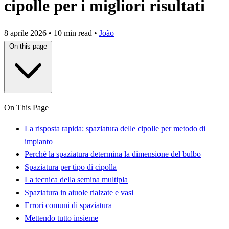
cipolle per i migliori risultati
8 aprile 2026
•
10 min read
•
João
On this page
On This Page
La risposta rapida: spaziatura delle cipolle per metodo di
impianto
Perché la spaziatura determina la dimensione del bulbo
Spaziatura per tipo di cipolla
La tecnica della semina multipla
Spaziatura in aiuole rialzate e vasi
Errori comuni di spaziatura
Mettendo tutto insieme