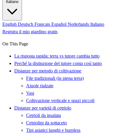
Italiano
English
Deutsch
Français
Español
Nederlands
Italiano
Registra il mio giardino gratis
On This Page
La risposta rapida: terra vs tutore cambia tutto
Perché la distinzione del tutore conta così tanto
Distanze per metodo di coltivazione
File tradizionali (in piena terra)
Aiuole rialzate
Vasi
Coltivazione verticale e spazi piccoli
Distanze per varietà di cetriolo
Cetrioli da insalata
Cetriolini da sottaceto
Tipi asiatici lunghi e burpless