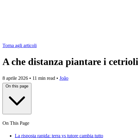
Torna agli articoli
A che distanza piantare i cetriol
8 aprile 2026
•
11 min read
•
João
On this page
On This Page
La risposta rapida: terra vs tutore cambia tutto