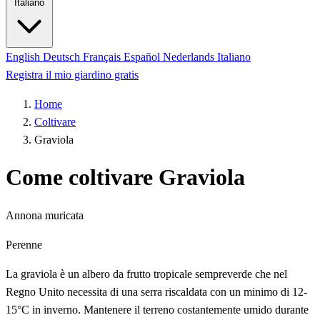
Italiano
English
Deutsch
Français
Español
Nederlands
Italiano
Registra il mio giardino gratis
Home
Coltivare
Graviola
Come coltivare Graviola
Annona muricata
Perenne
La graviola è un albero da frutto tropicale sempreverde che nel
Regno Unito necessita di una serra riscaldata con un minimo di 12-
15°C in inverno. Mantenere il terreno costantemente umido durante