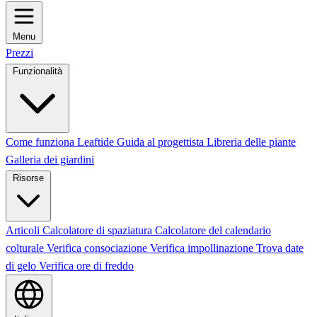
Menu
Prezzi
Funzionalità
Come funziona Leaftide
Guida al progettista
Libreria delle piante
Galleria dei giardini
Risorse
Articoli
Calcolatore di spaziatura
Calcolatore del calendario
colturale
Verifica consociazione
Verifica impollinazione
Trova date
di gelo
Verifica ore di freddo