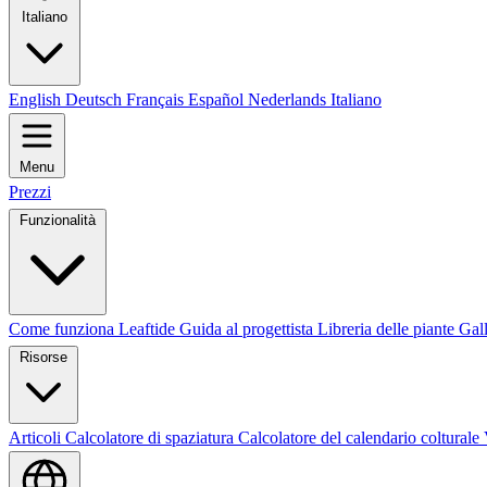
Italiano
English
Deutsch
Français
Español
Nederlands
Italiano
Menu
Prezzi
Funzionalità
Come funziona Leaftide
Guida al progettista
Libreria delle piante
Gall
Risorse
Articoli
Calcolatore di spaziatura
Calcolatore del calendario colturale