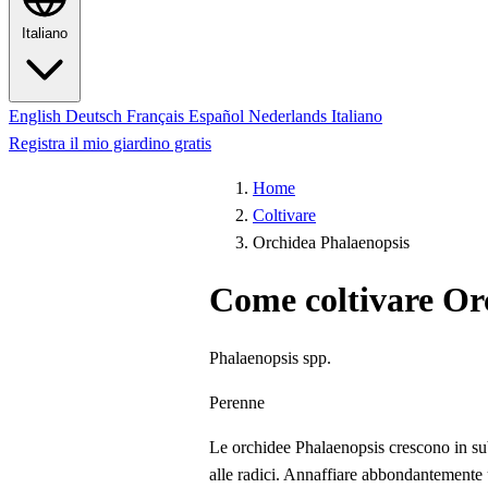
Italiano
English
Deutsch
Français
Español
Nederlands
Italiano
Registra il mio giardino gratis
Home
Coltivare
Orchidea Phalaenopsis
Come coltivare Or
Phalaenopsis spp.
Perenne
Le orchidee Phalaenopsis crescono in subst
alle radici. Annaffiare abbondantemente 