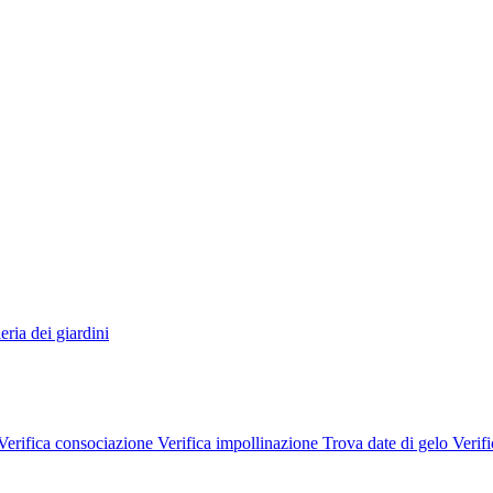
eria dei giardini
Verifica consociazione
Verifica impollinazione
Trova date di gelo
Verifi