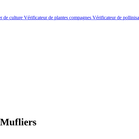
er de culture
Vérificateur de plantes compagnes
Vérificateur de pollinis
Mufliers