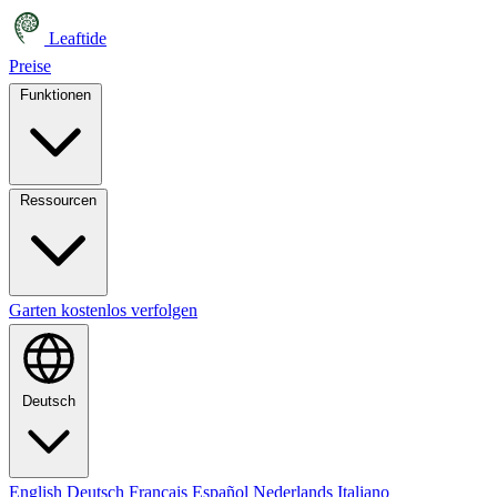
Leaftide
Preise
Funktionen
Ressourcen
Garten kostenlos verfolgen
Deutsch
English
Deutsch
Français
Español
Nederlands
Italiano