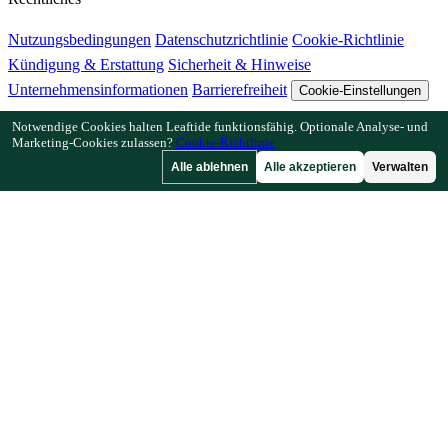
Nutzungsbedingungen
Datenschutzrichtlinie
Cookie-Richtlinie
Kündigung & Erstattung
Sicherheit & Hinweise
Unternehmensinformationen
Barrierefreiheit
Cookie-Einstellungen
Notwendige Cookies halten Leaftide funktionsfähig. Optionale Analyse- und
Funktionen
Marketing-Cookies zulassen?
Cookie-Richtlinie
Alle ablehnen
Alle akzeptieren
Verwalten
Wie Leaftide funktioniert
Beetplaner-Anleitung
Pflanzenbibliothek
Gartengalerie
Ressourcen
Artikel
Pflanzabstand-Rechner
Pflanzzeit-Rechner
Mischkultur-
Checker
Bestäubungs-Checker
Frostdatum-Finder
Kältestunden-
Checker
Unternehmen
Von einem Gärtner, für Gärtner.
Entwickelt und betreut in Großbritannien.