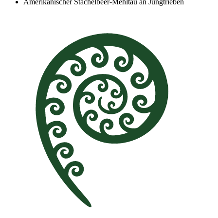
Amerikanischer Stachelbeer-Mehltau an Jungtrieben