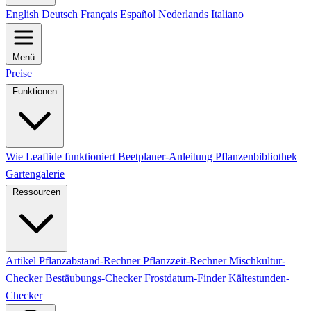
English
Deutsch
Français
Español
Nederlands
Italiano
Menü
Preise
Funktionen
Wie Leaftide funktioniert
Beetplaner-Anleitung
Pflanzenbibliothek
Gartengalerie
Ressourcen
Artikel
Pflanzabstand-Rechner
Pflanzzeit-Rechner
Mischkultur-
Checker
Bestäubungs-Checker
Frostdatum-Finder
Kältestunden-
Checker