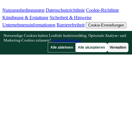
Nutzungsbedingungen
Datenschutzrichtlinie
Cookie-Richtlinie
Kündigung & Erstattung
Sicherheit & Hinweise
Unternehmensinformationen
Barrierefreiheit
Cookie-Einstellungen
Notwendige Cookies halten Leaftide funktionsfähig. Optionale Analyse- und
Funktionen
Marketing-Cookies zulassen?
Cookie-Richtlinie
Alle ablehnen
Alle akzeptieren
Verwalten
Wie Leaftide funktioniert
Beetplaner-Anleitung
Pflanzenbibliothek
Gartengalerie
Ressourcen
Artikel
Pflanzabstand-Rechner
Pflanzzeit-Rechner
Mischkultur-
Checker
Bestäubungs-Checker
Frostdatum-Finder
Kältestunden-
Checker
Unternehmen
Von einem Gärtner, für Gärtner.
Entwickelt und betreut in Großbritannien.