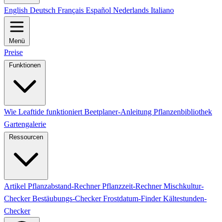
English
Deutsch
Français
Español
Nederlands
Italiano
Menü
Preise
Funktionen
Wie Leaftide funktioniert
Beetplaner-Anleitung
Pflanzenbibliothek
Gartengalerie
Ressourcen
Artikel
Pflanzabstand-Rechner
Pflanzzeit-Rechner
Mischkultur-
Checker
Bestäubungs-Checker
Frostdatum-Finder
Kältestunden-
Checker