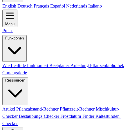
English
Deutsch
Français
Español
Nederlands
Italiano
Menü
Preise
Funktionen
Wie Leaftide funktioniert
Beetplaner-Anleitung
Pflanzenbibliothek
Gartengalerie
Ressourcen
Artikel
Pflanzabstand-Rechner
Pflanzzeit-Rechner
Mischkultur-
Checker
Bestäubungs-Checker
Frostdatum-Finder
Kältestunden-
Checker