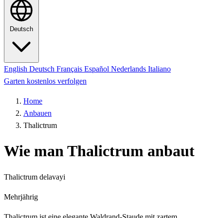
Deutsch
English
Deutsch
Français
Español
Nederlands
Italiano
Garten kostenlos verfolgen
Home
Anbauen
Thalictrum
Wie man Thalictrum anbaut
Thalictrum delavayi
Mehrjährig
Thalictrum ist eine elegante Waldrand-Staude mit zartem,