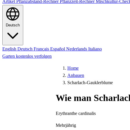
Artikel
Pflanzabstand-Rechner
Pflanzzeit-Rechner
Mischkultur-Chec
Deutsch
English
Deutsch
Français
Español
Nederlands
Italiano
Garten kostenlos verfolgen
Home
Anbauen
Scharlach-Gauklerblume
Wie man Scharlac
Erythranthe cardinalis
Mehrjährig