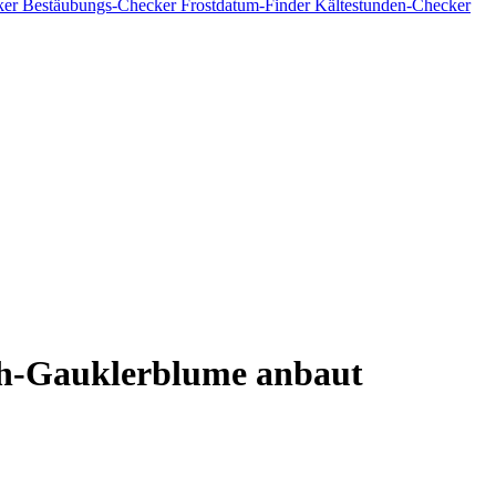
ker
Bestäubungs-Checker
Frostdatum-Finder
Kältestunden-Checker
h-Gauklerblume anbaut