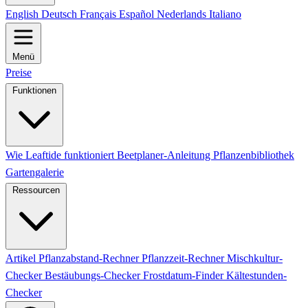
English
Deutsch
Français
Español
Nederlands
Italiano
Menü
Preise
Funktionen
Wie Leaftide funktioniert
Beetplaner-Anleitung
Pflanzenbibliothek
Gartengalerie
Ressourcen
Artikel
Pflanzabstand-Rechner
Pflanzzeit-Rechner
Mischkultur-
Checker
Bestäubungs-Checker
Frostdatum-Finder
Kältestunden-
Checker