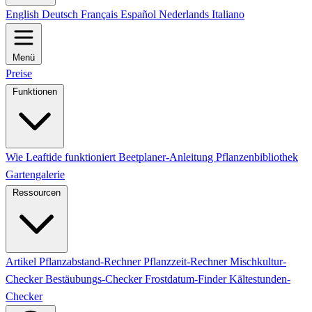
English
Deutsch
Français
Español
Nederlands
Italiano
Menü
Preise
Funktionen
Wie Leaftide funktioniert
Beetplaner-Anleitung
Pflanzenbibliothek
Gartengalerie
Ressourcen
Artikel
Pflanzabstand-Rechner
Pflanzzeit-Rechner
Mischkultur-
Checker
Bestäubungs-Checker
Frostdatum-Finder
Kältestunden-
Checker