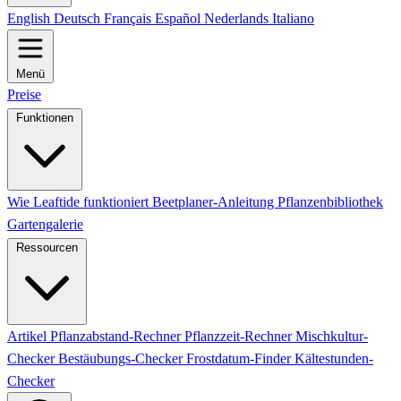
English
Deutsch
Français
Español
Nederlands
Italiano
Menü
Preise
Funktionen
Wie Leaftide funktioniert
Beetplaner-Anleitung
Pflanzenbibliothek
Gartengalerie
Ressourcen
Artikel
Pflanzabstand-Rechner
Pflanzzeit-Rechner
Mischkultur-
Checker
Bestäubungs-Checker
Frostdatum-Finder
Kältestunden-
Checker