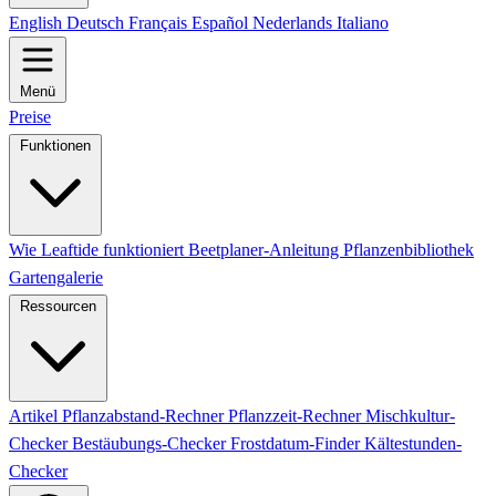
English
Deutsch
Français
Español
Nederlands
Italiano
Menü
Preise
Funktionen
Wie Leaftide funktioniert
Beetplaner-Anleitung
Pflanzenbibliothek
Gartengalerie
Ressourcen
Artikel
Pflanzabstand-Rechner
Pflanzzeit-Rechner
Mischkultur-
Checker
Bestäubungs-Checker
Frostdatum-Finder
Kältestunden-
Checker